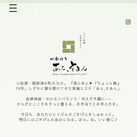
小田原・国府津の町のなか。 『真ん中』▶︎『ちょっと奥』
10年。しずかに扉を開けてきた草庵エステ「あん,そあん」
自律神経・ホルモンバランス・冷えや不調に——
からだとこころをそっと整える、お手当てとお手入れを。
今日も、あなたひとりぶんのごきげんをしゅわっと。
明日にはごきげんの自分になる。ほら。ね。いい感じ♪