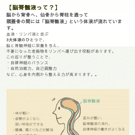
【脳脊髄液って？】
脳から背骨へ、仙骨から脊柱を通って
頭蓋骨の間には「脳脊髄液」という体液が流れていま
す。
血液・リンパ液と並ぶ
3大体液のひとつ
で、
脳と脊髄神経に栄養を与え、
不要になった老廃物をリンパへ運び出す役割があります。
この巡りが整うことで、
・自律神経のバランス
・自然治癒力、自己調整力
。
など、心身を内側から整える力が高まります。