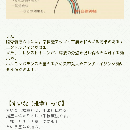
また
脳脊髄液の中には。幸福感アップ・苦痛を和らげる効果のある
β
エンドルフィンが放出。
また、コレシストキニンが、膵液の分泌を促し食欲を抑制する効
果や。
ホルモンバランスを整えるため美容効果やアンチエイジング効果
も期待できます。
【すいな（推拿）って】
すいな（推拿）は、中国に伝わる
指圧に似たやさしい手技療法です。
「推＝押す」「拿＝つかむ」
という意味を持ち、