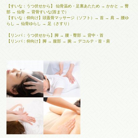
【すいな：うつ伏せから】
仙骨温め・足裏あたため → かかと → 臀
部 → 仙骨
→ 背骨すいな(首まで）
【すいな：仰向け】
頭蓋骨マッサージ（ソフト）→ 首 → 肩 → 腰ゆ
らし → 仙骨ゆらし → 足（さすり）
【リンパ：
うつ伏せから】
脚 → 腰・臀部 → 背中・首
【リンパ：
仰向け】
脚 → 腹部 → 腕 → デコルテ・首・肩