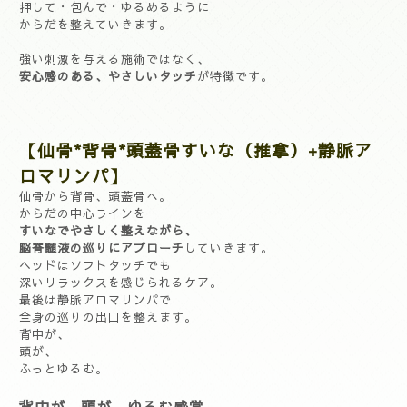
押して・包んで・ゆるめるように
からだを整えていきます。
強い刺激を与える施術ではなく、
安心感のある、やさしいタッチ
が特徴です。
【仙
骨*背骨*頭蓋骨すいな（推拿）+静脈ア
ロマリンパ】
仙骨から背骨、頭蓋骨へ。
からだの中心ラインを
すいなでやさしく整えながら、
脳脊髄液の巡りにアプローチ
していきます。
ヘッドはソフトタッチでも
深いリラックスを感じられるケア。
最後は静脈アロマリンパで
全身の巡りの出口を整えます。
背中が、
頭が、
ふっとゆるむ。
背中が。頭が。ゆるむ感覚