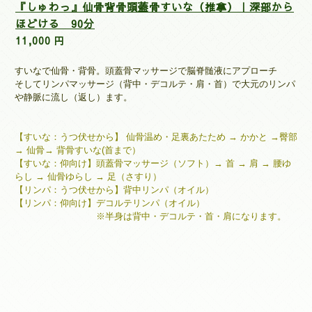
『しゅわっ』仙骨背骨頭蓋骨すいな（推拿）｜深部から
ほどける 90分
11,000 円
すいなで仙骨・背骨。頭蓋骨マッサージで脳脊髄液にアプローチ
そしてリンパマッサージ（背中・デコルテ・肩・首）
で大元のリンパ
や静脈に流し（返し）ます。
【すいな：うつ伏せから】
仙骨温め・足裏あたため → かかと →臀部
→ 仙骨
→ 背骨すいな(首まで）
【すいな：仰向け】
頭蓋骨マッサージ（ソフト）→ 首 → 肩 → 腰ゆ
らし → 仙骨ゆらし → 足（さすり）
【リンパ：
うつ伏せから】
背中リンパ（オイル）
【リンパ：仰向け】デコルテリンパ（オイル）
※半身は背中・デコルテ・首・肩になります。