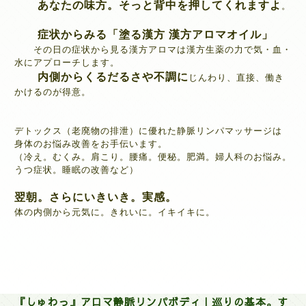
あなたの味方。そっと背中を押してくれますよ
。
症状からみる「塗る漢方 漢方アロマオイル」
その日の症状から見る漢方アロマは漢方生薬の力で
気・血・
水にアプローチします。
内側からくるだるさや不調に
じんわり、直接、働き
かけるのが得意。
デトックス（老廃物の排泄）に優れた静脈リンパマッサー
ジは
身体のお悩み改善をお手伝います。
（冷え。むくみ。肩こり。腰痛。便秘。肥満。婦人科のお悩み。
うつ症状。睡眠の改善など）
翌朝。さらにいきいき。実感。
体の内側から元気に。きれいに。イキイキに。
『しゅわっ』アロマ静脈リンパボディ｜巡りの基本。す