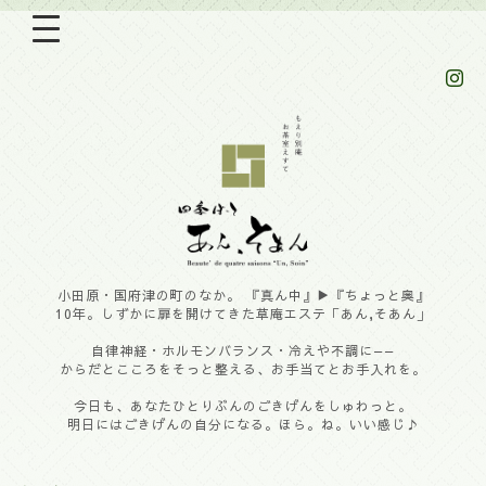
小田原・国府津の町のなか。 『真ん中』▶︎『ちょっと奥』
10年。しずかに扉を開けてきた草庵エステ「あん,そあん」
自律神経・ホルモンバランス・冷えや不調に——
からだとこころをそっと整える、お手当てとお手入れを。
今日も、あなたひとりぶんのごきげんをしゅわっと。
明日にはごきげんの自分になる。ほら。ね。いい感じ♪