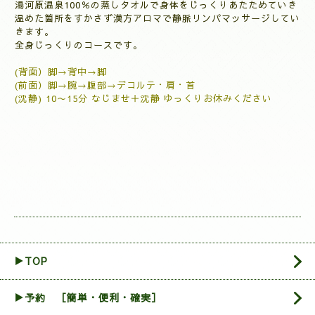
湯河原温泉100％の蒸しタオルで身体をじっくりあたためていき
温めた箇所をすかさず漢方アロマで静脈リンパマッサージしてい
きます。
全身じっくりのコースです。
(背面）脚→背中→脚
(前面）脚→腕→腹部→デコルテ・肩・首
(沈静) 10〜15分 なじませ＋沈静 ゆっくりお休みください
▶TOP
▶︎予約 ［簡単・便利・確実］