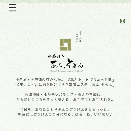
小田原・国府津の町のなか。 『真ん中』▶︎『ちょっと奥』
10年。しずかに扉を開けてきた草庵エステ「あん,そあん」
自律神経・ホルモンバランス・冷えや不調に——
からだとこころをそっと整える、お手当てとお手入れを。
今日も、あなたひとりぶんのごきげんをしゅわっと。
明日にはごきげんの自分になる。ほら。ね。いい感じ♪