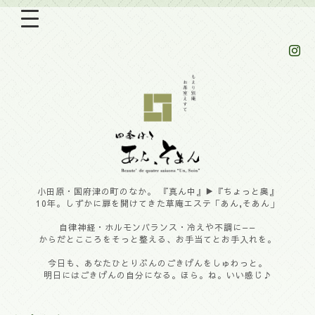
小田原・国府津の町のなか。 『真ん中』▶︎『ちょっと奥』
10年。しずかに扉を開けてきた草庵エステ「あん,そあん」
自律神経・ホルモンバランス・冷えや不調に——
からだとこころをそっと整える、お手当てとお手入れを。
今日も、あなたひとりぶんのごきげんをしゅわっと。
明日にはごきげんの自分になる。ほら。ね。いい感じ♪