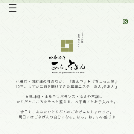
小田原・国府津の町のなか。 『真ん中』▶︎『ちょっと奥』
10年。しずかに扉を開けてきた草庵エステ「あん,そあん」
自律神経・ホルモンバランス・冷えや不調に——
からだとこころをそっと整える、お手当てとお手入れを。
今日も、あなたひとりぶんのごきげんをしゅわっと。
明日にはごきげんの自分になる。ほら。ね。いい感じ♪