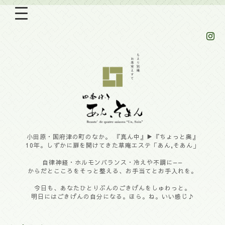
小田原・国府津の町のなか。 『真ん中』▶︎『ちょっと奥』
10年。しずかに扉を開けてきた草庵エステ「あん,そあん」
自律神経・ホルモンバランス・冷えや不調に——
からだとこころをそっと整える、お手当てとお手入れを。
今日も、あなたひとりぶんのごきげんをしゅわっと。
明日にはごきげんの自分になる。ほら。ね。いい感じ♪