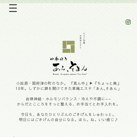
小田原・国府津の町のなか。 『真ん中』▶︎『ちょっと奥』
10年。しずかに扉を開けてきた草庵エステ「あん,そあん」
自律神経・ホルモンバランス・冷えや不調に——
からだとこころをそっと整える、お手当てとお手入れを。
今日も、あなたひとりぶんのごきげんをしゅわっと。
明日にはごきげんの自分になる。ほら。ね。いい感じ♪