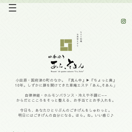
小田原・国府津の町のなか。 『真ん中』▶︎『ちょっと奥』
10年。しずかに扉を開けてきた草庵エステ「あん,そあん」
自律神経・ホルモンバランス・冷えや不調に——
からだとこころをそっと整える、お手当てとお手入れを。
今日も、あなたひとりぶんのごきげんをしゅわっと。
明日にはごきげんの自分になる。ほら。ね。いい感じ♪