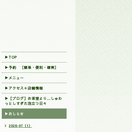
▶TOP
▶︎予約 ［簡単・便利・確実］
▶メニュー
▶アクセス＋店舗情報
▶【ブログ】お茶室より…しゅわ
っとしすぎた泡立つ日々
▶おしらせ
2026-07（1）