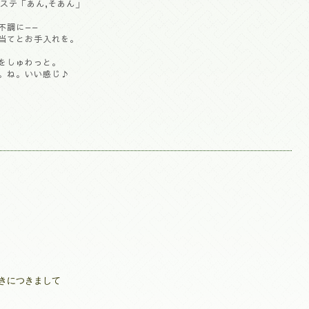
ステ「あん,そあん」
不調に——
当てとお手入れを。
をしゅわっと。
。ね。いい感じ♪
きにつきまして