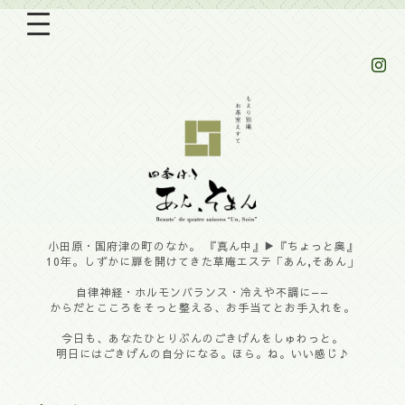
小田原・国府津の町のなか。 『真ん中』▶︎『ちょっと奥』
10年。しずかに扉を開けてきた草庵エステ「あん,そあん」
自律神経・ホルモンバランス・冷えや不調に——
からだとこころをそっと整える、お手当てとお手入れを。
今日も、あなたひとりぶんのごきげんをしゅわっと。
明日にはごきげんの自分になる。ほら。ね。いい感じ♪