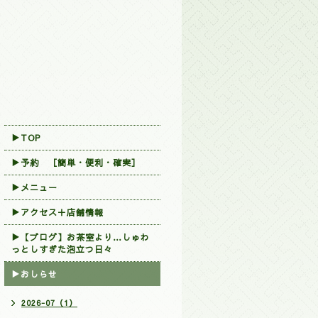
▶TOP
▶︎予約 ［簡単・便利・確実］
▶メニュー
▶アクセス＋店舗情報
▶【ブログ】お茶室より…しゅわ
っとしすぎた泡立つ日々
▶おしらせ
2026-07（1）