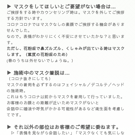
▶ マスクをしてほしいとご要望がない場合は…
ご挨拶をする時やカウンセリング時は。マスクを外してご挨拶
する方針でいます。
コロナコロナではマスクなしの素顔でご挨拶する機会がありま
せんでした。
なので。表情がわかりにくく不安にさせていたかな？と思いま
す。
ただし、花粉症で鼻ズルズル、くしゃみが出ている時はマスク
します。（重度の花粉症のため）
(春のうちは外せないでしょうね。）
▶ 施術中のマスク着脱は…
（コロナ抜きにしても）
マスクの着用を必ずするのはフェイシャル／デコルテ／ヘッド
の施術時。
これはもうコロナ以前からマスクを着用して行っていました。
お客様のお顔との距離が近いためマスクがないと
会話中に唾液や呼気がかかる可能性があるなど衛生面を考慮し
てです。
▶ それ以外の部位はお客様のご希望に委ねます。
▷「表情を見ながら会話したい」「マスクなくても気にしな