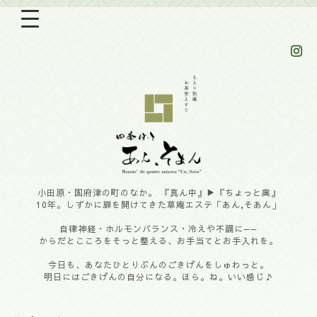
小田原・国府津の町のなか。 『真ん中』▶︎『ちょっと奥』
10年。しずかに扉を開けてきた草庵エステ「あん,そあん」
自律神経・ホルモンバランス・冷えや不調に——
からだとこころをそっと整える、お手当てとお手入れを。
今日も、あなたひとりぶんのごきげんをしゅわっと。
明日にはごきげんの自分になる。ほら。ね。いい感じ♪