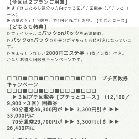
【今回は２プランご用意】
▶まずはおためし気分の方向けの３回プチ回数券【プチっとコ
ース】
▶通常の５+１回数券。で1回分丸ごとお得。【丸ごとコース】
【どちらも特典】
パックonパック
▷フェイシャルに
を必須搭載。
パックonパック
▷
の料金分がマルっとお値引きになっていま
す。
2000円エステ券
▷ちょっとうれしい
（1枚／３枚）付き。
かなりお得な回数券キャンペーンです。
□□□■□□■□□□■□□■□□□ プチ回数券
キャンペーン
□□□■□□■□□■□□□■□□□
▶３回プチ回数券【プチっとコース】（12,100／
9,900 ×３回）回数券
90分通常36,300円が ▶▶ 3,300円引き ▶▶
33,000円に
70分通常29,700円が ▶▶ 3,300円引き ▶▶
26,400円に