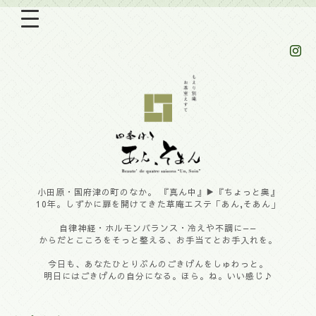
小田原・国府津の町のなか。 『真ん中』▶︎『ちょっと奥』
10年。しずかに扉を開けてきた草庵エステ「あん,そあん」
自律神経・ホルモンバランス・冷えや不調に——
からだとこころをそっと整える、お手当てとお手入れを。
今日も、あなたひとりぶんのごきげんをしゅわっと。
明日にはごきげんの自分になる。ほら。ね。いい感じ♪